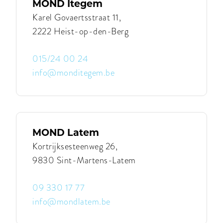
MOND Itegem
Heusden-
Zolder
Karel Govaertsstraat 11,
2222 Heist-op-den-Berg
015/24 00 24
info@monditegem.be
Contacteer
MOND
Itegem
|
MOND
Itegem
MOND Latem
Kortrijksesteenweg 26,
9830 Sint-Martens-Latem
09 330 17 77
info@mondlatem.be
Contacteer
MOND