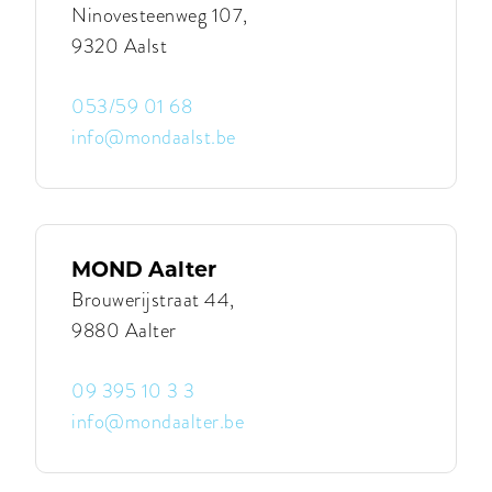
Ninovesteenweg 107,
9320 Aalst
053/59 01 68
info@mondaalst.be
Contacteer
MOND
Aalst
|
MOND
Aalst
MOND Aalter
Brouwerijstraat 44,
9880 Aalter
09 395 10 3 3
info@mondaalter.be
Contacteer
MOND
Aalter