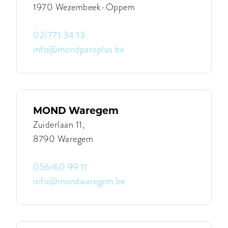
1970 Wezembeek-Oppem
02/771 34 13
info@mondparoplus.be
Contacteer
MOND
Paro
Plus
|
MOND
MOND Waregem
Paro
Plus
Zuiderlaan 11,
8790 Waregem
056/60 99 11
info@mondwaregem.be
Contacteer
MOND
Waregem
|