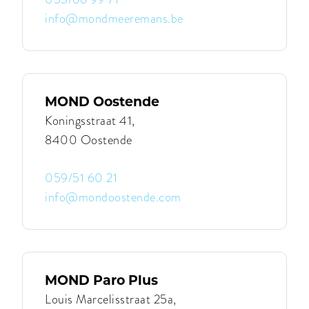
info@mondmeeremans.be
Contacteer
MOND
Meeremans
|
MOND
Meeremans
MOND Oostende
Koningsstraat 41,
8400 Oostende
059/51 60 21
info@mondoostende.com
Contacteer
MOND
Oostende
|
MOND
Oostende
MOND Paro Plus
Louis Marcelisstraat 25a,