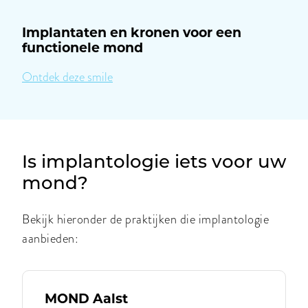
Implantaten en kronen voor een
functionele mond
|
Ontdek deze smile
Implantaten
en
kronen
voor
een
functionele
mond
Is implantologie iets voor uw
mond?
Bekijk hieronder de praktijken die implantologie
aanbieden:
MOND Aalst