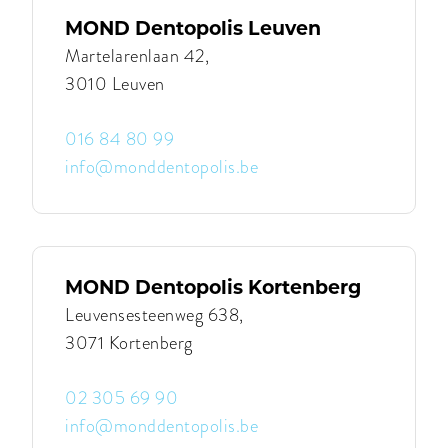
MOND
Waregem
MOND Dentopolis Leuven
Martelarenlaan 42,
3010 Leuven
016 84 80 99
info@monddentopolis.be
Contacteer
MOND
Dentopolis
Leuven
|
MOND
MOND Dentopolis Kortenberg
Dentopolis
Leuven
Leuvensesteenweg 638,
3071 Kortenberg
02 305 69 90
info@monddentopolis.be
Contacteer