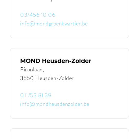
03/456 10 06
info@mondgroenkwartier.be
Contacteer
MOND
Groen
Kwartier
|
MOND
MOND Heusden-Zolder
Groen
Kwartier
Pironlaan,
3550 Heusden-Zolder
011/53 81 39
info@mondheusdenzolder.be
Contacteer
MOND
Heusden-
Zolder
|
MOND