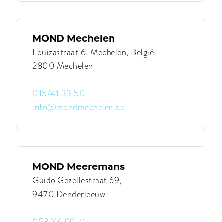
Latem
|
MOND
Latem
MOND Mechelen
Louizastraat 6, Mechelen, België,
2800 Mechelen
015/41 33 50
info@mondmechelen.be
Contacteer
MOND
Mechelen
|
MOND
Mechelen
MOND Meeremans
Guido Gezellestraat 69,
9470 Denderleeuw
053/66 99 71