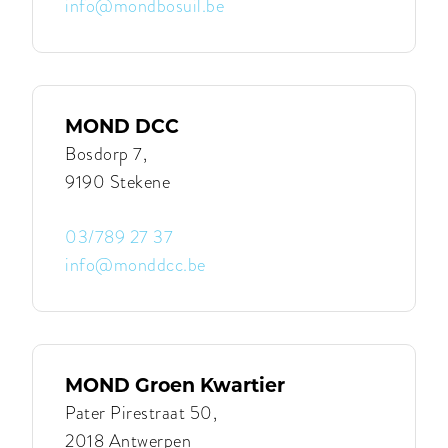
info@mondbosuil.be
Contacteer
MOND
Bosuil
|
MOND
Bosuil
MOND DCC
Bosdorp 7,
9190 Stekene
03/789 27 37
info@monddcc.be
Contacteer
MOND
DCC
|
MOND
DCC
MOND Groen Kwartier
Pater Pirestraat 50,
2018 Antwerpen