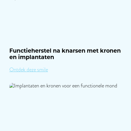
Functieherstel na knarsen met kronen
en implantaten
|
Ontdek deze smile
Functieherstel
na
knarsen
met
kronen
en
implantaten