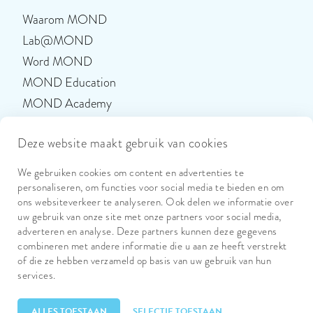
Waarom MOND
Lab@MOND
Word MOND
MOND Education
MOND Academy
Deze website maakt gebruik van cookies
Volg ons
Facebook
We gebruiken cookies om content en advertenties te
Volg
personaliseren, om functies voor social media te bieden en om
ons
Instagram
Volg
ons websiteverkeer te analyseren. Ook delen we informatie over
op
ons
uw gebruik van onze site met onze partners voor social media,
LinkedIn
Volg
op
adverteren en analyse. Deze partners kunnen deze gegevens
ons
combineren met andere informatie die u aan ze heeft verstrekt
op
of die ze hebben verzameld op basis van uw gebruik van hun
services.
Copyright 2026 © MOND
Cookieverklaring
ALLES TOESTAAN
SELECTIE TOESTAAN